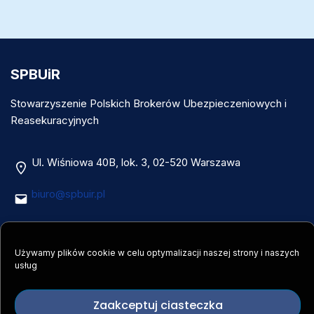
SPBUiR
Stowarzyszenie Polskich Brokerów Ubezpieczeniowych i
Reasekuracyjnych
Ul. Wiśniowa 40B, lok. 3, 02-520 Warszawa
biuro@spbuir.pl
Pełna lista danych kontaktowych –
kliknij tutaj
Używamy plików cookie w celu optymalizacji naszej strony i naszych
NIP 5252019332
usług
Nr konta: 94 1020 1156 0000 7802 0006 8163
Zaakceptuj ciasteczka