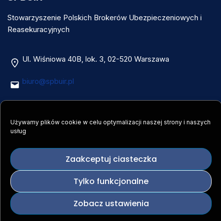
Stowarzyszenie Polskich Brokerów Ubezpieczeniowych i
Reasekuracyjnych
Ul. Wiśniowa 40B, lok. 3, 02-520 Warszawa
biuro@spbuir.pl
Pełna lista danych kontaktowych –
kliknij tutaj
Używamy plików cookie w celu optymalizacji naszej strony i naszych
NIP 5252019332
usług
Nr konta: 94 1020 1156 0000 7802 0006 8163
Zaakceptuj ciasteczka
Tylko funkcjonalne
Facebook
LinkedIn
YouTube
Zobacz ustawienia